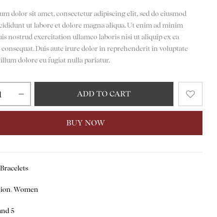
m dolor sit amet, consectetur adipiscing elit, sed do eiusmod
cididunt ut labore et dolore magna aliqua. Ut enim ad minim
is nostrud exercitation ullamco laboris nisi ut aliquip ex ea
onsequat. Duis aute irure dolor in reprehenderit in voluptate
cillum dolore eu fugiat nulla pariatur.
ADD TO CART
BUY NOW
:
Bracelets
hion
,
Women
and 5