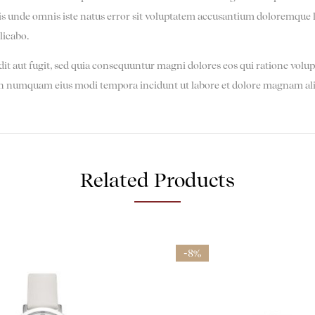
iatis unde omnis iste natus error sit voluptatem accusantium doloremque
licabo.
it aut fugit, sed quia consequuntur magni dolores eos qui ratione volu
ia non numquam eius modi tempora incidunt ut labore et dolore magnam a
Related Products
-8%