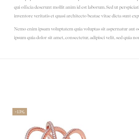
qui officia deserunt mollit anim id est laborum. Sed ut perspic
inventore veritatis et quasi architecto beatae vitae dicta sunt exp
Nemo enim ipsam voluptatem quia voluptas sit aspernatur aut od
ipsum quia dolor sit amet, consectetur, adipisci velit, sed qu
-13%