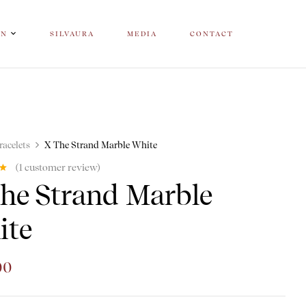
ON
SILVAURA
MEDIA
CONTACT
racelets
X The Strand Marble White
(
1
customer review)
out
he Strand Marble
on
ting
ite
00