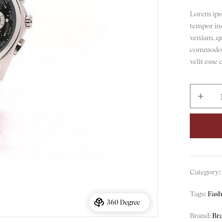
Lorem ipsu
tempor in
veniam, qu
commodo c
velit esse 
Category
Tags:
Fas
360 Degree
Brand:
Br