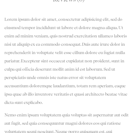
Lorem ipsum dolor sit amet, consectetur adipisicing elit, sed do
eiusmod tempor incididunt ut labore et dolore magna aliqua. Ut
enim ad minim veniam, quis nostrud exercitation ullamco laboris
nisi ut aliquip ex ea commodo consequat. Duis aute irure dolor in
reprehenderit in voluptate velit esse cillum dolore eu fugiat nulla
pariatur. Excepteur sint occaecat cupidatat non proident, sunt in
culpa qui officia deserunt mollit anim id est laborum. Sed ut
perspiciatis unde omnis iste natus error sit voluptatem
accusantium doloremque laudantium, totam rem aperiam, eaque
ipsa quae ab illo inventore veritatis et quasi architecto beatae vitae
dicta sunt explicabo.
Nemo enim ipsam voluptatem quia voluptas sit aspernatur aut odit
aut fugit, sed quia consequuntur magni dolores eos qui ratione
voluptatem sequi nesciunt. Neque porro quisquam est, qui