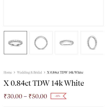
Home
Wedding & Bridal
X 0.84ct TDW 14k White
X 0.84ct TDW 14k White
₹
30.00
–
₹
50.00
-8%