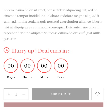
Lorem ipsum dolor sit amet, consectetur adipiscing elit, sed do
eiusmod tempor incididunt ut labore et dolore magna aliqua. Ut
enim ad minim veniam, quis nostrud exercitation ullamco laboris
nisi ut aliquip ex ea commodo consequat. Duis aute irure dolor in
reprehenderit in voluptate velit esse cillum dolore eu fugiat nulla
pariatur.
Hurry up ! Deal ends in :
00
00
00
00
Days
Hours
Mins
Secs
ADD TO CART