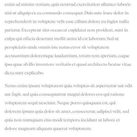
enim ad minim veniam, quis nostrud exercitation ullamco laboris
nisi ut aliquip ex ea commodo consequat. Duis aute irure dolor in
reprehenderit in voluptate velit esse cillum dolore eu fugiat nulla
pariatur. Excepteur sint occaecat cupidatat non proident, sunt in
culpa qui officia deserunt mollit anim id est laborum. Sed ut
perspiciatis unde omnis iste natus error sit voluptatem
accusantium doloremque laudantium, totam rem aperiam, eaque
ipsa quae ab illo inventore veritatis et quasi architecto beatae vitae
dicta sunt explicabo.
Nemo enim ipsam voluptatem quia voluptas sit aspernatur aut odit
aut fugit, sed quia consequuntur magni dolores eos qui ratione
voluptatem sequi nesciunt. Neque porro quisquam est, qui
dolorem ipsum quia dolor sit amet, consectetur, adipisci velit, sed
quia non numquam eius modi tempora incidunt ut labore et
dolore magnam aliquam quaerat voluptatem.