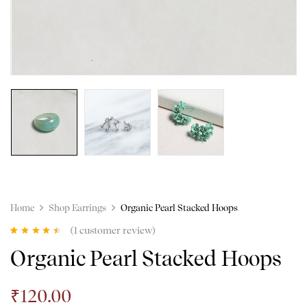
Home
Shop Earrings
Organic Pearl Stacked Hoops
(
1
customer review)
4.00
Rated
1
Organic Pearl Stacked Hoops
out of 5
based on
customer
rating
₹
120.00