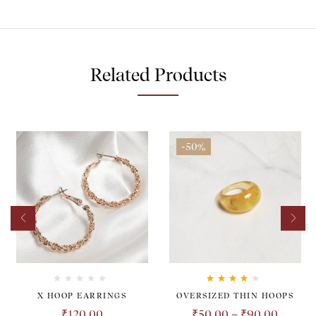
Related Products
-50%
Rated
4.00
X HOOP EARRINGS
OVERSIZED THIN HOOPS
out of 5
₹
120.00
₹
50.00
–
₹
90.00